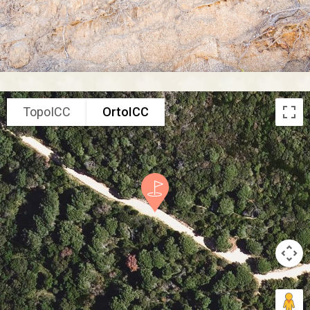
TopoICC
OrtoICC