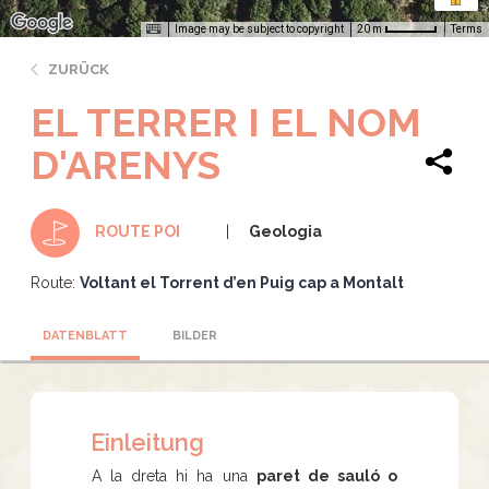
Image may be subject to copyright
Terms
20 m
ZURÜCK
EL TERRER I EL NOM
D'ARENYS
Geologia
ROUTE POI
Route:
Voltant el Torrent d’en Puig cap a Montalt
DATENBLATT
BILDER
Einleitung
A la dreta hi ha una
paret de sauló o