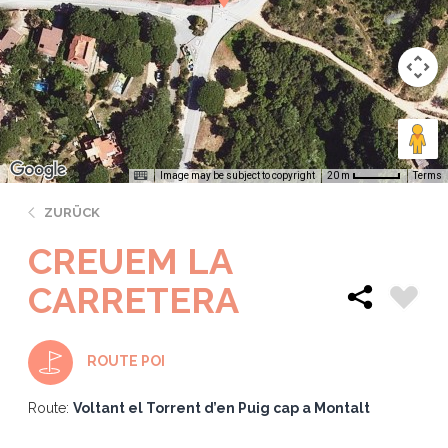
Image may be subject to copyright
Terms
20 m
ZURÜCK
CREUEM LA
CARRETERA
ROUTE POI
Route:
Voltant el Torrent d’en Puig cap a Montalt