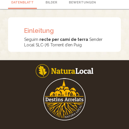
DATENBLATT
BILDER
BEWERTUNGEN
Einleitung
Seguim
recte per camí de terra
Sender
Local SLC-76 Torrent d’en Puig