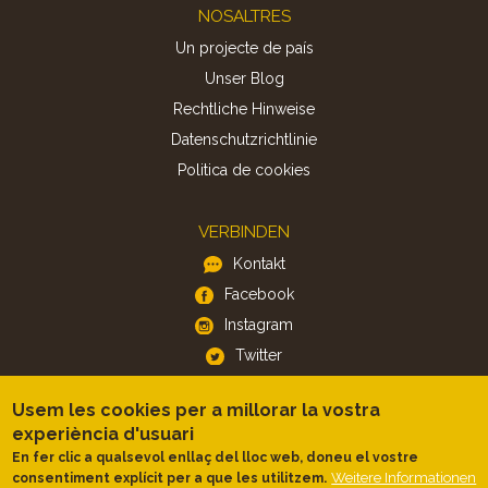
Footer
NOSALTRES
Un projecte de país
Unser Blog
Rechtliche Hinweise
Datenschutzrichtlinie
Politica de cookies
VERBINDEN
Kontakt
Facebook
Instagram
Twitter
Usem les cookies per a millorar la vostra
APP
experiència d'usuari
iOS
En fer clic a qualsevol enllaç del lloc web, doneu el vostre
Weitere Informationen
consentiment explícit per a que les utilitzem.
Android