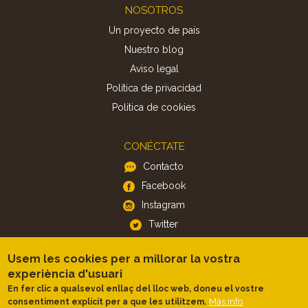
Footer
NOSOTROS
Un proyecto de país
Nuestro blog
Aviso legal
Política de privacidad
Politica de cookies
CONÉCTATE
Contacto
Facebook
Instagram
Twitter
Usem les cookies per a millorar la vostra
APP
experiència d'usuari
iOS
En fer clic a qualsevol enllaç del lloc web, doneu el vostre
Más info
consentiment explícit per a que les utilitzem.
Android