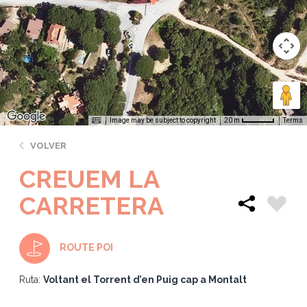
Image may be subject to copyright
Terms
20 m
VOLVER
CREUEM LA
CARRETERA
ROUTE POI
Ruta:
Voltant el Torrent d’en Puig cap a Montalt