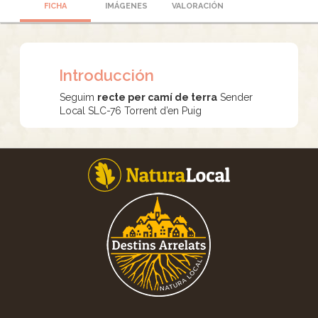
FICHA
IMÁGENES
VALORACIÓN
Introducción
Seguim
recte per camí de terra
Sender
Local SLC-76 Torrent d’en Puig