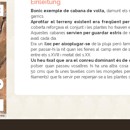
Einleitung
Bonic exemple de cabana de volta,
damunt els m
garrics.
Aprofitar el terreny existent era freqüent per
coberta reforçava el conjunt i les plantes ho fixaven
Aquestes cabanes
servien per guardar estris
de m
avall cada dia.
Era un l
loc per aixoplugar-se
de la pluja però tam
per passar-hi la nit quan les feines al camp eren de s
entre els s.XVIII i meitat del s.XX.
Us heu fixat que ara el conreu dominant és de 
potser quan passeu vosaltres hi ha una altra cosa 
50 cms que fa unes tavelles com les mongetes però
filaments) que fa servir per repenjar-se a les plantes 
rms