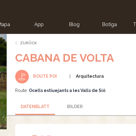
Mapa
App
Blog
Botiga
T
ZURÜCK
CABANA DE VOLTA
Arquitectura
ROUTE POI
Route:
Ocells estiuejants a les Valls de Sió
DATENBLATT
BILDER