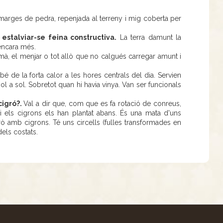
arges de pedra, repenjada al terreny i mig coberta per
 estalviar-se feina constructiva.
La terra damunt la
 encara més.
à, el menjar o tot allò que no calgués carregar amunt i
bé de la forta calor a les hores centrals del dia. Servien
ol a sol. Sobretot quan hi havia vinya. Van ser funcionals
cigró?.
Val a dir que, com que es fa rotació de conreus,
i els cigrons els han plantat abans. És una mata d'uns
 amb cigrons. Té uns circells (fulles transformades en
dels costats.