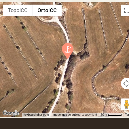
TopoICC
OrtoICC
Keyboard shortcuts
Image may be subject to copyright
Te
20 m