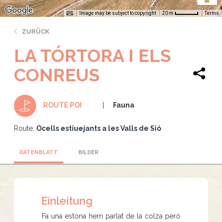
Image may be subject to copyright
Terms
20 m
ZURÜCK
LA TÓRTORA I ELS
CONREUS
Fauna
ROUTE POI
Route:
Ocells estiuejants a les Valls de Sió
DATENBLATT
BILDER
Einleitung
Fa una estona hem parlat de la colza però