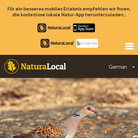
Direkt
zum
Für ein besseres mobiles Erlebnis empfehlen wir Ihnen,
Inhalt
die kostenlose lokale Natur-App herunterzuladen.:
Apple
store
Google
Play
German
D
Main
navigation