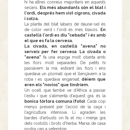
hi ha altres conreus majoritaris en aquests
secans.
Els més abundants són el blat i
l'ordi, després hem vist cigrons, civada
i colza.
La planta del blat (abans de daurar-se) és
de color verd i l'ordi és més blavós.
En
castellà l'ordi es diu "cebada" i és amb
el que es fa la cervesa.
La civada, en castellà "avena" no
serveix per fer cervesa
.
La civada o
"avena"
fa una espiga molt oberta amb
les flors molt separades. De petits hi
passàvem la mà, estirant les flors i ens
quedava un plomall que el llençàvem a la
roba i es quedava enganxat;
dèiem que
eren els "novios" que tindríem.
Un ocell que també ve d'Àfrica a passar
l'estiu i que s'alimenta d'aquest gra, és la
bonica tórtora comuna (foto)
. Cada cop
menys present per l'acció de la caça i
l'agricultura intensiva. Li agraden les
bardes d'arbusts on fa el niu i menja gra
dels rostolls i brots d'herba. Marxa de casa
nostra cap a setembre.