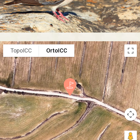
TopoICC
OrtoICC