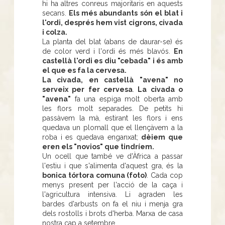
hi ha altres conreus majoritaris en aquests
secans.
Els més abundants són el blat i
l'ordi, després hem vist cigrons, civada
i colza.
La planta del blat (abans de daurar-se) és
de color verd i l'ordi és més blavós.
En
castellà l'ordi es diu "cebada" i és amb
el que es fa la cervesa.
La civada, en castellà "avena" no
serveix per fer cervesa
.
La civada o
"avena"
fa una espiga molt oberta amb
les flors molt separades. De petits hi
passàvem la mà, estirant les flors i ens
quedava un plomall que el llençàvem a la
roba i es quedava enganxat;
dèiem que
eren els "novios" que tindríem.
Un ocell que també ve d'Àfrica a passar
l'estiu i que s'alimenta d'aquest gra, és la
bonica tórtora comuna (foto)
. Cada cop
menys present per l'acció de la caça i
l'agricultura intensiva. Li agraden les
bardes d'arbusts on fa el niu i menja gra
dels rostolls i brots d'herba. Marxa de casa
nostra cap a setembre.