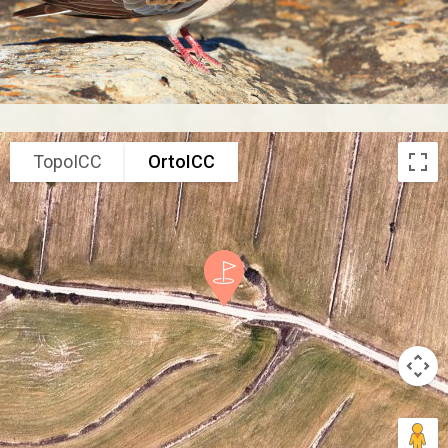
TopoICC
OrtoICC