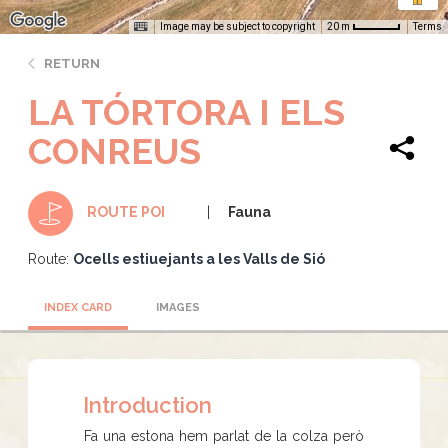
Image may be subject to copyright
Terms
20 m
RETURN
LA TÓRTORA I ELS
CONREUS
Fauna
ROUTE POI
Route:
Ocells estiuejants a les Valls de Sió
INDEX CARD
IMAGES
Introduction
Fa una estona hem parlat de la colza però