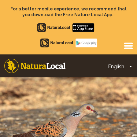
Skip
to
For a better mobile experience, we recommend that
main
you download the Free Nature Local App.:
content
Apple
store
Google
Play
English
To
Main
navigation