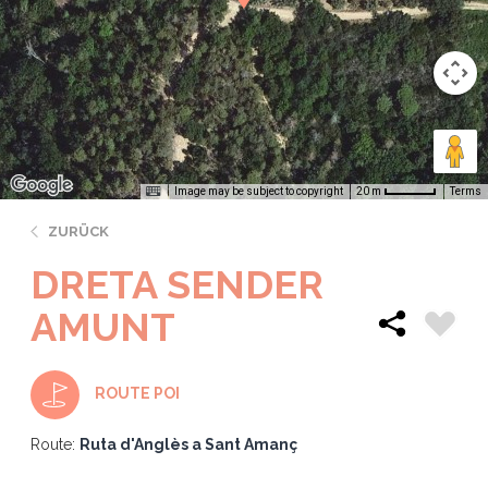
Image may be subject to copyright
Terms
20 m
ZURÜCK
DRETA SENDER
AMUNT
ROUTE POI
Route:
Ruta d'Anglès a Sant Amanç