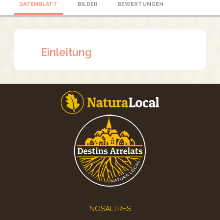
DATENBLATT
BILDER
BEWERTUNGEN
Einleitung
Footer
NOSALTRES