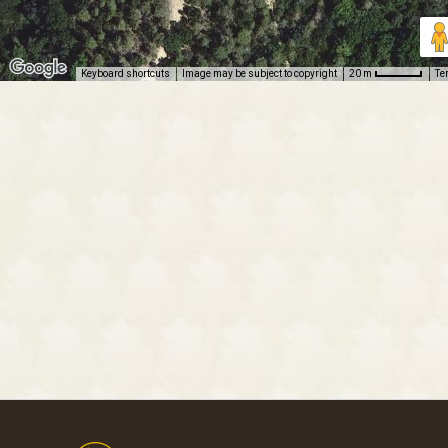
Keyboard shortcuts
Image may be subject to copyright
Te
20 m
Footer