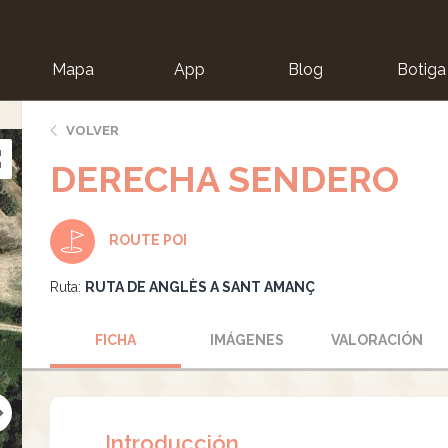
Mapa
App
Blog
Botiga
ion
VOLVER
DERECHA SENDERO
ROUTE POI
Ruta:
RUTA DE ANGLÈS A SANT AMANÇ
FICHA
IMÁGENES
VALORACIÓN
Introducción