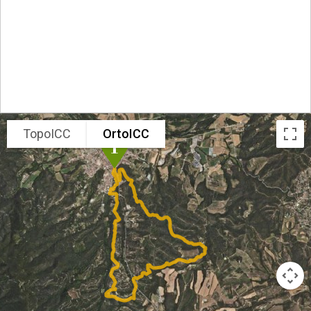
TopoICC
OrtoICC