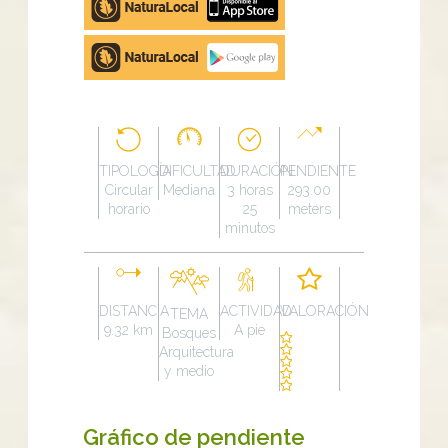
store
Google
Play
TIPOLOGÍA
DIFICULTAD
DURACIÓN
PENDIENTE
Circular
Mediana
3 horas
293.00
horario
25
meters
minutos
DISTANCIA
ACTIVIDAD
VALORACIÓN
TEMA
9.32 km
A pie
Bosques
Arquitectura
y medio
Gráfico de pendiente