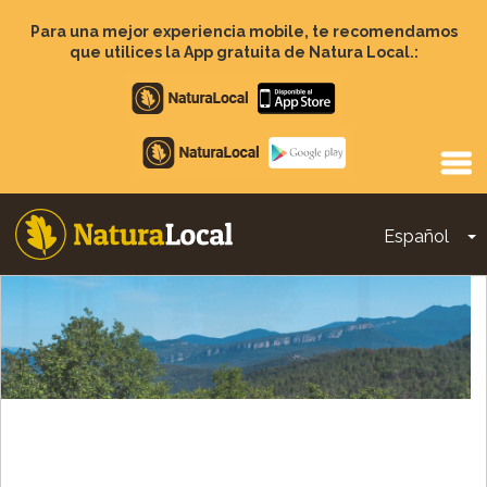
Pasar
al
Para una mejor experiencia mobile, te recomendamos
contenido
que utilices la App gratuita de Natura Local.:
principal
Apple
store
Google
Play
Español
T
Main
navigation