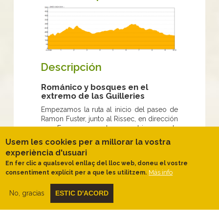
Descripción
Románico y bosques en el
extremo de las Guilleries
Empezamos la ruta al inicio del paseo de
Ramon Fuster, junto al Rissec, en dirección
sur. En pocos metros cambiaremos la
dirección y empezaremos a ganar altura
Usem les cookies per a millorar la vostra
por el bosque de Can Cendra. Enseguida
experiència d'usuari
la pista se transforma en un estrecho y
En fer clic a qualsevol enllaç del lloc web, doneu el vostre
agradable sendero entre robles y pinos.
Más info
consentiment explícit per a que les utilitzem.
Más adelante en el bosque de la Resclavia
empezamos a ver los primeros ejemplares
No, gracias
ESTIC D'ACORD
de alcornoque y luego algunos
ejemplares de pino piñonero.
Pasaremos por el lado de la balsa de Cal