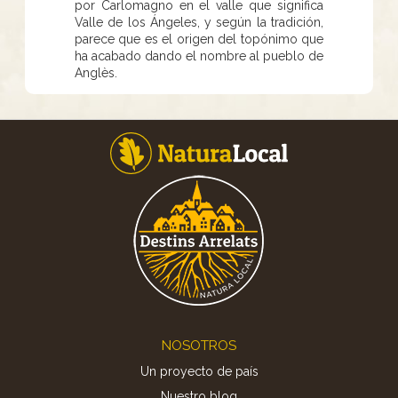
por Carlomagno en el valle que significa
Valle de los Ángeles, y según la tradición,
parece que es el origen del topónimo que
ha acabado dando el nombre al pueblo de
Anglès.
Footer
NOSOTROS
Un proyecto de país
Nuestro blog