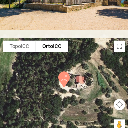
TopoICC
OrtoICC