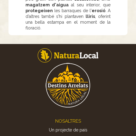
magatzem d'aigua
al seu interior, que
protegeixen
les barraques de l'
erosió
. A
d’altres també s’hi plantaven
lliris
, oferint
una bella estampa en el moment de la
floració.
Footer
NOSALTRES
Un projecte de país