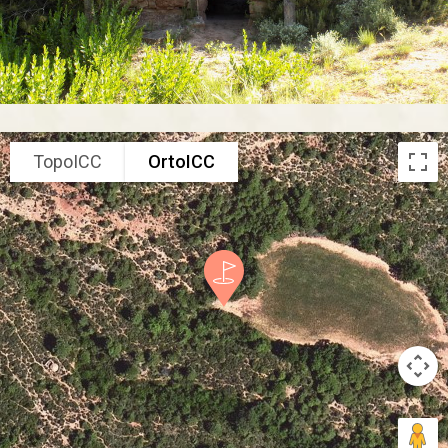
TopoICC
OrtoICC