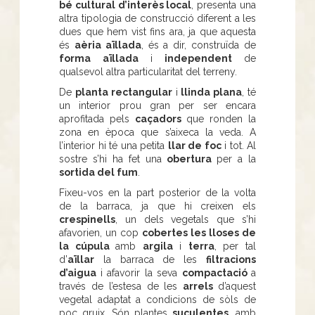
bé cultural d’interès local
, presenta una
altra tipologia de construcció diferent a les
dues que hem vist fins ara, ja que aquesta
és
aèria aïllada
, és a dir, construïda de
forma aïllada
i
independent
de
qualsevol altra particularitat del terreny.
De
planta rectangular
i
llinda plana
, té
un interior prou gran per ser encara
aprofitada pels
caçadors
que ronden la
zona en època que s’aixeca la veda. A
l’interior hi té una petita
llar de foc
i tot. Al
sostre s’hi ha fet una
obertura
per a la
sortida del fum
.
Fixeu-vos en la part posterior de la volta
de la barraca, ja que hi creixen els
crespinells
, un dels vegetals que s’hi
afavorien, un cop
cobertes les lloses de
la cúpula
amb
argila
i
terra
, per tal
d’
aïllar
la barraca de les
filtracions
d’aigua
i afavorir la seva
compactació
a
través de l’estesa de les
arrels
d’aquest
vegetal adaptat a condicions de sòls de
poc gruix. Són plantes
suculentes
, amb