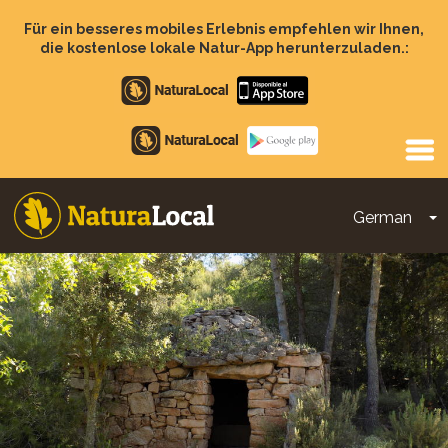
Direkt
zum
Für ein besseres mobiles Erlebnis empfehlen wir Ihnen,
Inhalt
die kostenlose lokale Natur-App herunterzuladen.:
Apple
store
Google
Play
German
D
Main
navigation