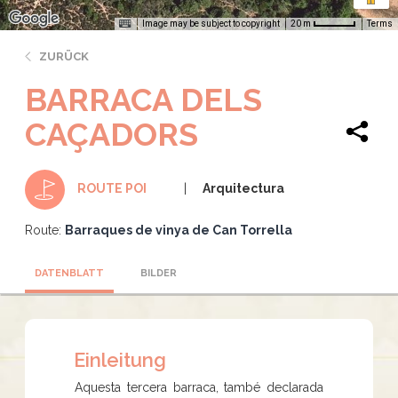
Image may be subject to copyright
Terms
20 m
ZURÜCK
BARRACA DELS
CAÇADORS
Arquitectura
ROUTE POI
Route:
Barraques de vinya de Can Torrella
DATENBLATT
BILDER
Einleitung
Aquesta tercera barraca, també declarada