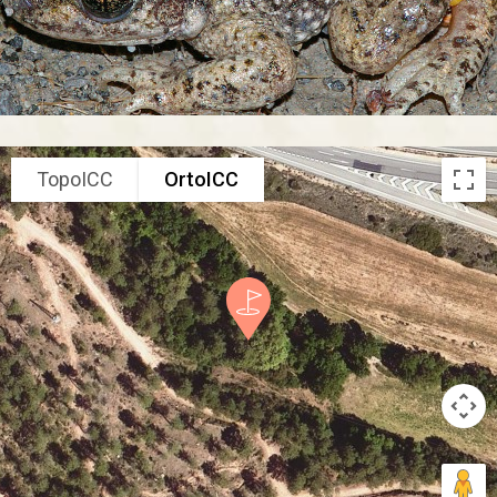
TopoICC
OrtoICC