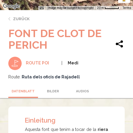
Image may be subject to copyright
Terms
20 m
ZURÜCK
FONT DE CLOT DE
PERICH
Medi
ROUTE POI
Route:
Ruta dels oficis de Rajadell
DATENBLATT
BILDER
AUDIOS
Einleitung
Aquesta font que tenim a tocar de la
riera