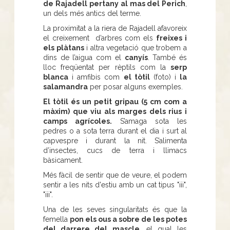
de Rajadell
pertany al mas del Perich
,
un dels més antics del terme.
La proximitat a la riera de Rajadell afavoreix
el creixement d’arbres com els
freixes i
els plàtans
i altra vegetació que trobem a
dins de l’aigua com el
canyís
. També és
lloc freqüentat per rèptils com la
serp
blanca
i amfibis com
el tòtil
(foto) i
la
salamandra
per posar alguns exemples.
El tòtil és un petit gripau (5 cm com a
màxim) que viu als marges dels rius i
camps agrícoles.
S’amaga sota les
pedres o a sota terra durant el dia i surt al
capvespre i durant la nit. S’alimenta
d’insectes, cucs de terra i llimacs
bàsicament.
Més fàcil de sentir que de veure, el podem
sentir a les nits d'estiu amb un cat tipus "iii",
"iii".
Una de les seves singularitats és que la
femella
pon els ous a sobre de les potes
del darrere del mascle
, el qual les