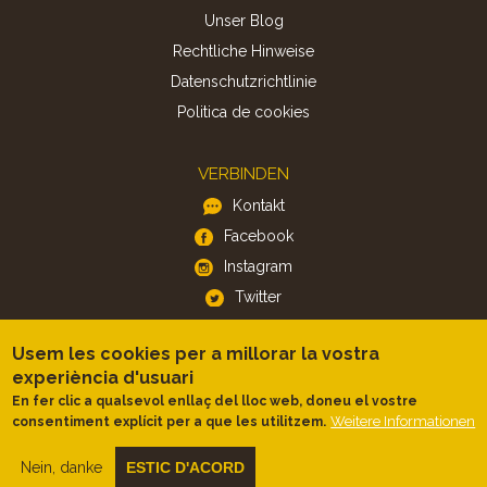
Unser Blog
Rechtliche Hinweise
Datenschutzrichtlinie
Politica de cookies
VERBINDEN
Kontakt
Facebook
Instagram
Twitter
Usem les cookies per a millorar la vostra
APP
experiència d'usuari
iOS
En fer clic a qualsevol enllaç del lloc web, doneu el vostre
Android
Weitere Informationen
consentiment explícit per a que les utilitzem.
Nein, danke
ESTIC D'ACORD