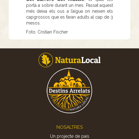
porta a sobre durant un mes. Passat aquest
més deixa els ous a l’aigua on neixen els
capgrossos que es faran adults al cap de 3
mesos.
Foto: Cristian Fischer
Footer
NOSALTRES
Un projecte de país