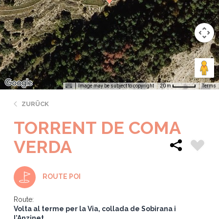
Image may be subject to copyright
Terms
20 m
ZURÜCK
TORRENT DE COMA
VERDA
ROUTE POI
Route:
Volta al terme per la Via, collada de Sobirana i
l’Anzinet