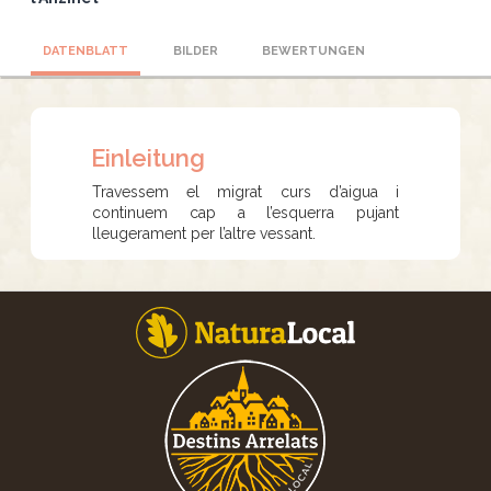
DATENBLATT
BILDER
BEWERTUNGEN
Einleitung
Travessem el migrat curs d’aigua i
continuem cap a l’esquerra pujant
lleugerament per l’altre vessant.