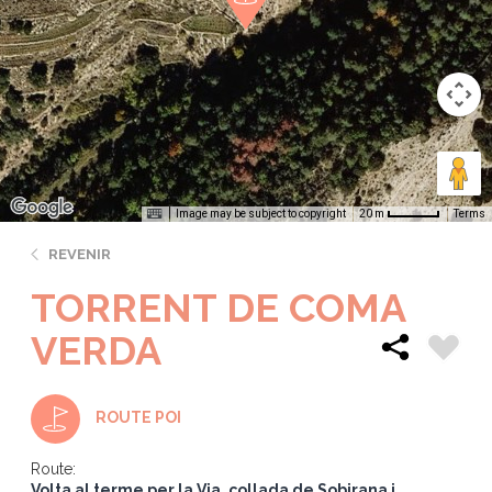
Image may be subject to copyright
Terms
20 m
REVENIR
TORRENT DE COMA
VERDA
ROUTE POI
Route:
Volta al terme per la Via, collada de Sobirana i