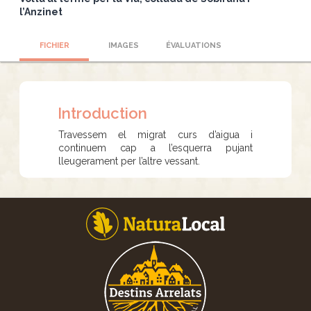
l’Anzinet
FICHIER
IMAGES
ÉVALUATIONS
Introduction
Travessem el migrat curs d’aigua i
continuem cap a l’esquerra pujant
lleugerament per l’altre vessant.