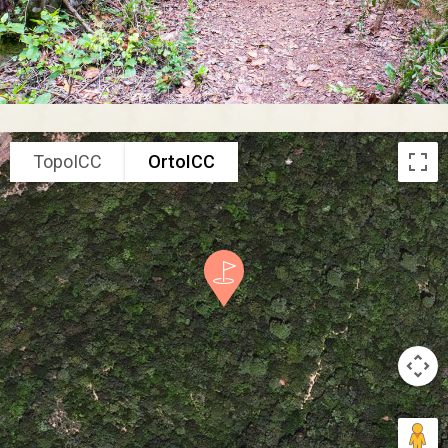
TopoICC
OrtoICC