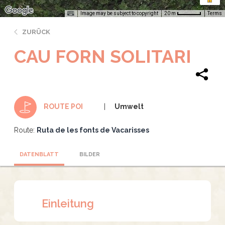
Image may be subject to copyright
Terms
20 m
ZURÜCK
CAU FORN SOLITARI
Umwelt
ROUTE POI
Route:
Ruta de les fonts de Vacarisses
DATENBLATT
BILDER
Einleitung