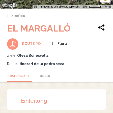
Image may be subject to copyright
Terms
20 m
ZURÜCK
EL MARGALLÓ
Flora
ROUTE POI
Ziele:
Olesa Bonesvalls
Route:
Itinerari de la pedra seca
DATENBLATT
BILDER
Einleitung