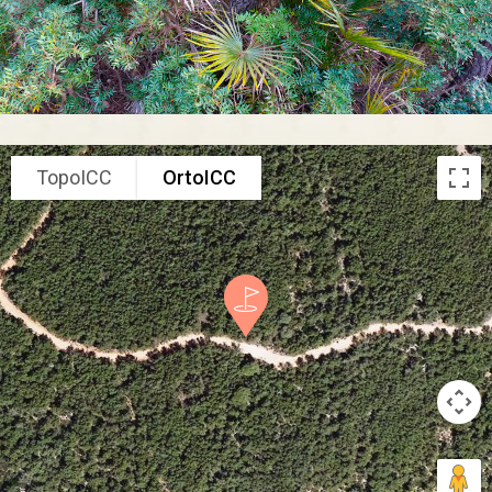
TopoICC
OrtoICC