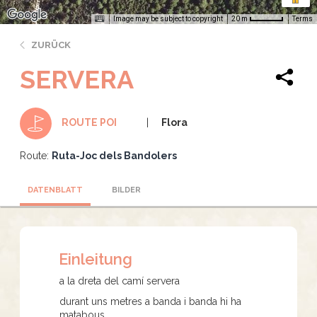
Image may be subject to copyright
Terms
20 m
ZURÜCK
SERVERA
Flora
ROUTE POI
Route:
Ruta-Joc dels Bandolers
DATENBLATT
BILDER
Einleitung
a la dreta del camí servera
durant uns metres a banda i banda hi ha
matabous