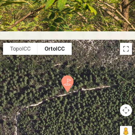
TopoICC
OrtoICC