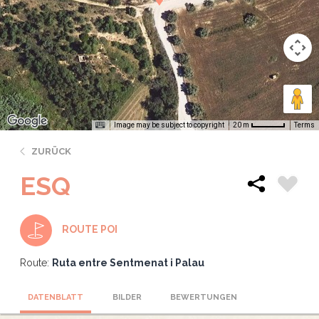
Image may be subject to copyright
Terms
20 m
ZURÜCK
ESQ
ROUTE POI
Route:
Ruta entre Sentmenat i Palau
DATENBLATT
BILDER
BEWERTUNGEN