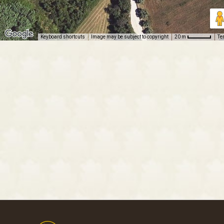
Keyboard shortcuts
Image may be subject to copyright
Te
20 m
Footer