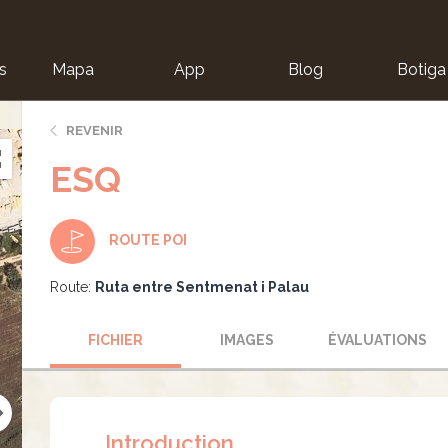
s
Mapa
App
Blog
Botiga
ion
REVENIR
ESQ
ROUTE POI
Route:
Ruta entre Sentmenat i Palau
FICHIER
IMAGES
ÉVALUATIONS
Introduction