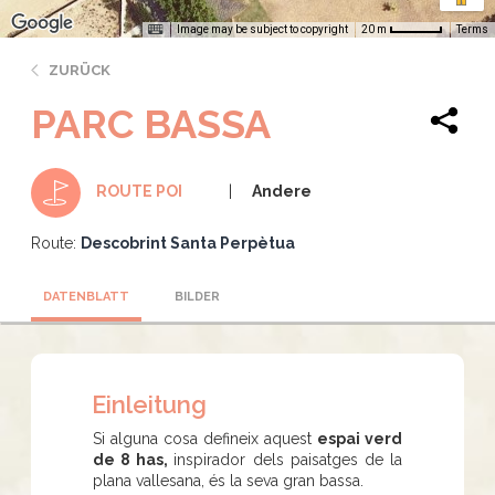
Image may be subject to copyright
Terms
20 m
ZURÜCK
PARC BASSA
Andere
ROUTE POI
Route:
Descobrint Santa Perpètua
DATENBLATT
BILDER
Einleitung
Si alguna cosa defineix aquest
espai verd
de 8 has,
inspirador dels paisatges de la
plana vallesana, és la seva gran bassa.