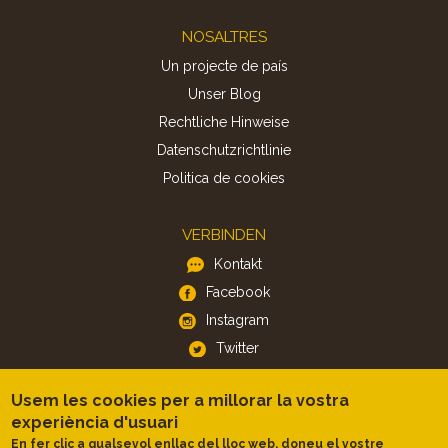
Footer
NOSALTRES
Un projecte de país
Unser Blog
Rechtliche Hinweise
Datenschutzrichtlinie
Politica de cookies
VERBINDEN
Kontakt
Facebook
Instagram
Twitter
Usem les cookies per a millorar la vostra
APP
experiència d'usuari
iOS
En fer clic a qualsevol enllaç del lloc web, doneu el vostre