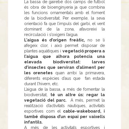
La bassa de gairebé dos camps de futbol
és obra de bioenginyeria ja que combina
les funcions ornamentals amb el foment
de la biodiversitat. Per exemple, la seva
orientació fa que l’impuls del garbí, el vent
dominant de la zona, afavoreixi la
recirculació i s’oxigeni l’aigua.
L’aigua és d’origen freàtic,
no se li
afegeix clor, i això permet disposar de
plantes aquàtiques i
vegetació propera a
l’aigua que alhora potencia una
elevada biodiversitat: larves
d’insectes que serviran d’aliment per
les orenetes
quan arribi la primavera,
diferents espècies d’aus que fan estada
durant l’hivern, etc.
L’aigua de la bassa, a més de fomentar la
biodiversitat,
té un altre ús: regar la
vegetació del parc.
A més, permet la
realització d’activitats nàutiques, activitats
esportives com el
cable-wakeboard, i
també disposa d’un espai per vaixells
infantils.
A més de les activitats esportives i