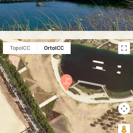
TopoICC
OrtoICC