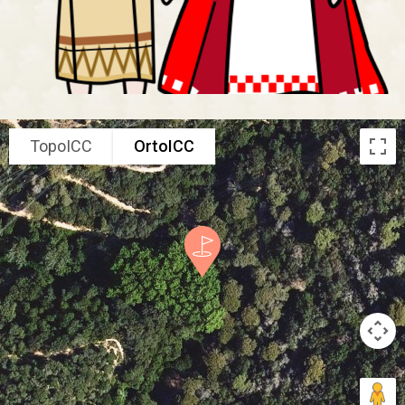
TopoICC
OrtoICC