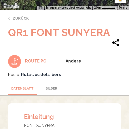
Image may be subject to copyright
Terms
20 m
ZURÜCK
QR1 FONT SUNYERA
Andere
ROUTE POI
Route:
Ruta-Joc dels Ibers
DATENBLATT
BILDER
Einleitung
FONT SUNYERA