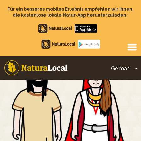
Direkt
zum
Für ein besseres mobiles Erlebnis empfehlen wir Ihnen,
Inhalt
die kostenlose lokale Natur-App herunterzuladen.:
Apple
store
Google
Play
German
D
Main
navigation