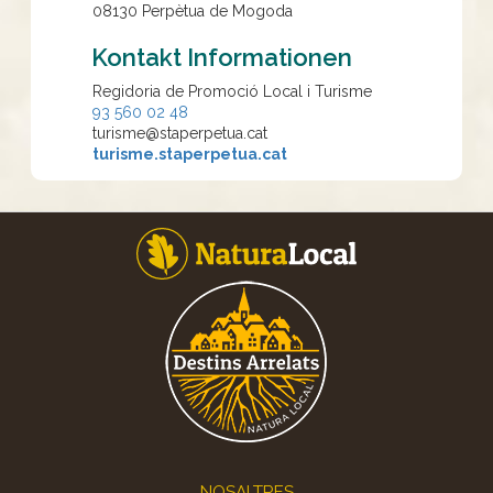
08130
Perpètua de Mogoda
Kontakt Informationen
Regidoria de Promoció Local i Turisme
93 560 02 48
turisme@staperpetua.cat
turisme.staperpetua.cat
Footer
NOSALTRES