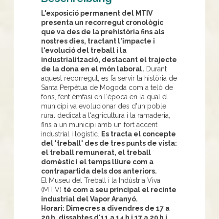
L'exposició permanent del MTIV
presenta un recorregut cronològic
que va des de la prehistòria fins als
nostres dies, tractant l'impacte i
l'evolució del treball i la
industrialització, destacant el trajecte
de la dona en el món laboral.
Durant
aquest recorregut, es fa servir la història de
Santa Perpètua de Mogoda com a teló de
fons, fent èmfasi en l'època en la qual el
municipi va evolucionar des d'un poble
rural dedicat a l'agricultura i la ramaderia,
fins a un municipi amb un fort accent
industrial i logístic.
Es tracta el concepte
del 'treball' des de tres punts de vista:
el treball remunerat, el treball
domèstic i el temps lliure com a
contrapartida dels dos anteriors.
El Museu del Treball i la Indústria Viva
(MTIV)
té com a seu principal el recinte
industrial del Vapor Aranyó.
Horari: Dimecres a divendres de 17 a
20 h, dissabtes d'11 a 14 h i 17 a 20 h i