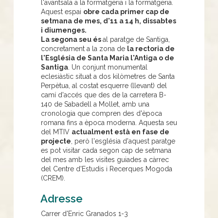
l'avantsala a la formatgeria i la formatgeria.
Aquest espai
obre cada primer cap de
setmana de mes, d'11 a 14 h, dissabtes
i diumenges.
La segona seu és
al paratge de Santiga,
concretament a la zona de
la rectoria de
l'Església de Santa Maria l'Antiga o de
Santiga
. Un conjunt monumental
eclesiàstic situat a dos kilòmetres de Santa
Perpètua, al costat esquerre (llevant) del
camí d'accés que des de la carretera B-
140 de Sabadell a Mollet, amb una
cronologia que compren des d'època
romana fins a època moderna. Aquesta seu
del MTIV
actualment està en fase de
projecte
, però l'església d'aquest paratge
es pot visitar cada segon cap de setmana
del mes amb les visites guiades a càrrec
del Centre d'Estudis i Recerques Mogoda
(CREM).
Adresse
Carrer d'Enric Granados 1-3