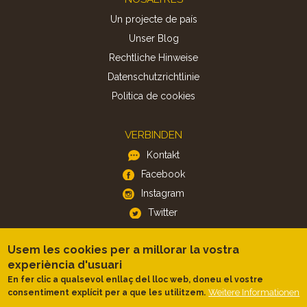
Un projecte de país
Unser Blog
Rechtliche Hinweise
Datenschutzrichtlinie
Politica de cookies
VERBINDEN
Kontakt
Facebook
Instagram
Twitter
Usem les cookies per a millorar la vostra
APP
experiència d'usuari
iOS
En fer clic a qualsevol enllaç del lloc web, doneu el vostre
Android
Weitere Informationen
consentiment explícit per a que les utilitzem.