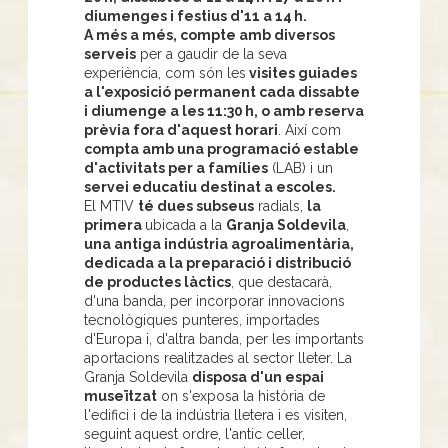
diumenges i festius d'11 a 14 h.
A més a més, compte amb diversos
serveis
per a gaudir de la seva
experiència, com són les
visites guiades
a l'exposició permanent cada dissabte
i diumenge a les 11:30 h, o amb reserva
prèvia fora d'aquest horari
. Així com
compta amb una programació estable
d'activitats per a famílies
(LAB) i un
servei educatiu destinat a escoles.
El MTIV
té dues subseus
radials,
la
primera
ubicada a la
Granja Soldevila
,
una antiga indústria agroalimentària,
dedicada a la preparació i distribució
de productes làctics
, que destacarà,
d'una banda, per incorporar innovacions
tecnològiques punteres, importades
d'Europa i, d'altra banda, per les importants
aportacions realitzades al sector lleter. La
Granja Soldevila
disposa d'un espai
museïtzat
on s'exposa la història de
l'edifici i de la indústria lletera i es visiten,
seguint aquest ordre, l'antic celler,