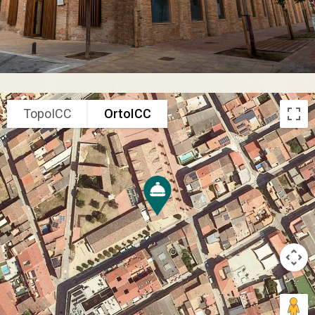
TopoICC
OrtoICC