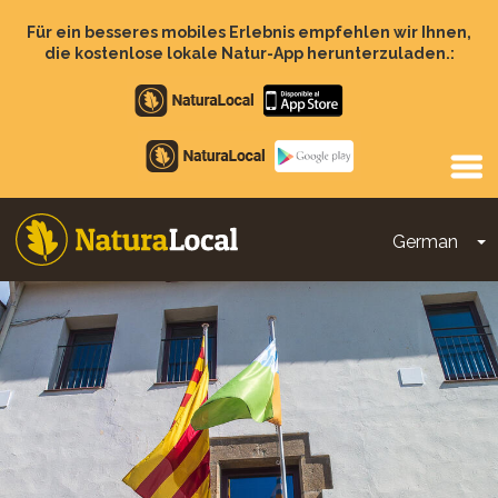
Direkt
zum
Für ein besseres mobiles Erlebnis empfehlen wir Ihnen,
Inhalt
die kostenlose lokale Natur-App herunterzuladen.:
Apple
store
Google
Play
German
D
Main
navigation