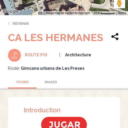
Image may be subject to copyright
Terms
20 m
REVENIR
CA LES HERMANES
Architecture
ROUTE POI
Route:
Gimcana urbana de Les Preses
FICHIER
IMAGES
Introduction