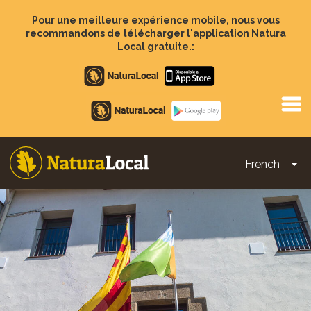
Aller
au
Pour une meilleure expérience mobile, nous vous
contenu
recommandons de télécharger l'application Natura
principal
Local gratuite.:
Apple
store
Google
Play
French
To
Main
navigation