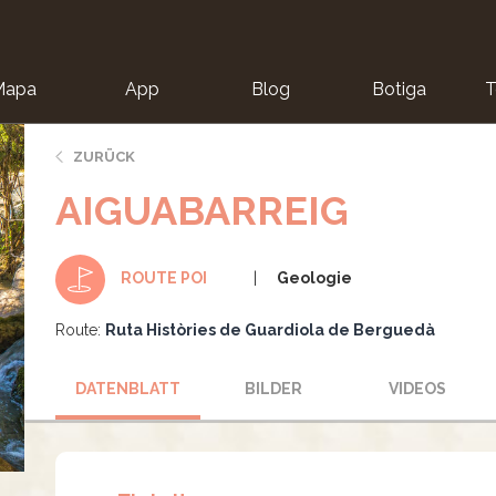
Mapa
App
Blog
Botiga
T
ZURÜCK
AIGUABARREIG
Geologie
ROUTE POI
Route:
Ruta Històries de Guardiola de Berguedà
DATENBLATT
BILDER
VIDEOS