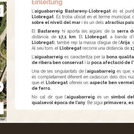
Einleitung
L’
aiguabarreig Bastareny-Llobregat
és el pun
Llobregat
. Es troba ubicat en el terme municipal
sobre el nivell del mar
i és un dels
atractius pais
El
Bastareny
hi aporta les aigües de la
serra d
distància de
17,1 km
. El
Llobregat
, a banda d’i
Llobregat
), també rep la massa d’aigua de l’
Arija
,
Al seu torn, el
Llobregat
recorre una distància de
1
L’
aiguabarreig
es caracteritza per la
bona qualita
de ribera ben conservat
i la
poca afectació de 
Una de les singularitats de l’
aiguabarreig
és que,
és completament diferent en cadascun dels dos rius
que el
Llobregat
ofereix un
aspecte ben vermel
de ferro
.
No cal dir que l’
aiguabarreig
és un
símbol del
qualsevol època de l’any
. Bé sigui
primavera, est
rms