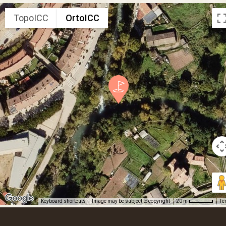
TopoICC
OrtoICC
Keyboard shortcuts
Image may be subject to copyright
Te
20 m