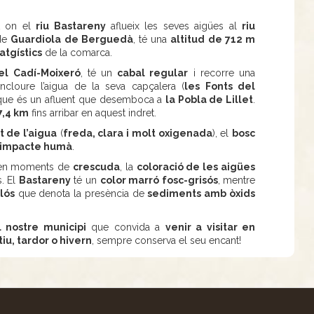
t on el
riu Bastareny
aflueix les seves aigües al
riu
 de
Guardiola de Berguedà
, té una
altitud de 712 m
atgístics
de la comarca.
el Cadí-Moixeró
, té un
cabal regular
i recorre una
ncloure l’aigua de la seva capçalera (
les Fonts del
 que és un afluent que desemboca a
la Pobla de Lillet
.
7,4 km
fins arribar en aquest indret.
t de l’aigua
(
freda, clara i molt oxigenada
), el
bosc
l’impacte humà
.
 en moments de
crescuda
, la
coloració de les aigües
. El
Bastareny
té un
color marró fosc-grisós
, mentre
lós
que denota la presència de
sediments amb òxids
 nostre municipi
que convida a
venir a visitar en
iu, tardor o hivern
, sempre conserva el seu encant!