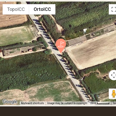
TopoICC
OrtoICC
Keyboard shortcuts
Image may be subject to copyright
Te
20 m