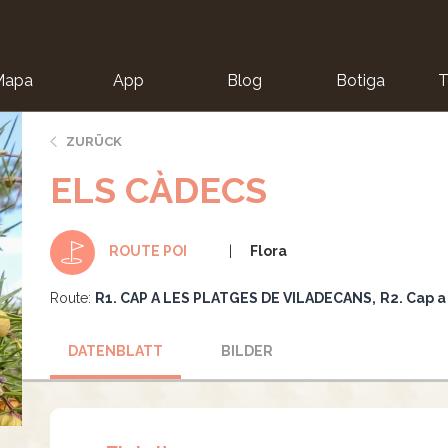
Mapa
App
Blog
Botiga
T
ZURÜCK
ELS CÀDECS
Flora
ROUTE POI
Route:
R1. CAP A LES PLATGES DE VILADECANS
R2. Cap a
DATENBLATT
BILDER