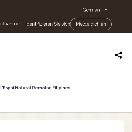
German
Dropdown-Li
eilnahme
Identifizieren Sie sich
Melde dich an
 l'Espai Natural Remolar-Filipines