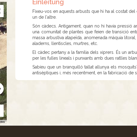
Einleitung
Fixeu-vos en aquests arbusts que hi ha al costat del 
un de l'altre.
Són càdecs. Antigament, quan no hi havia pressió an
una comunitat de plantes que feien de transició entr
massa arbustiva atapeïda, anomenada màquia litoral,
aladerns, llentiscles, murtres, etc.
El càdec pertany a la família dels xiprers. És un arb
per les fulles lineals i punxants amb dues ratlles blan
Sabíeu que un branquilló tallat allunya els mosquits?
antisèptiques i, més recentment, en la fabricació de
rms