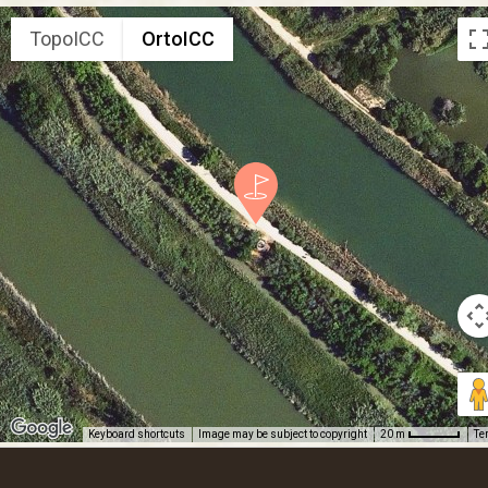
TopoICC
OrtoICC
Keyboard shortcuts
Image may be subject to copyright
Te
20 m