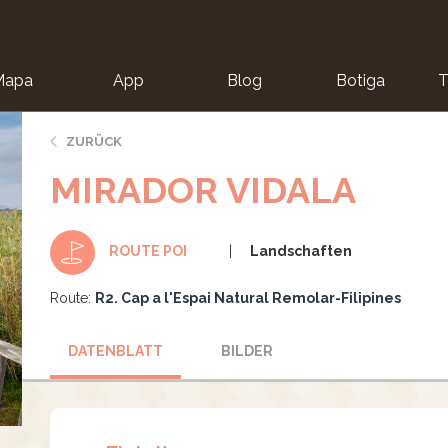
Mapa
App
Blog
Botiga
T
ZURÜCK
MIRADOR VIDALA
Landschaften
ROUTE POI
Route:
R2. Cap a l'Espai Natural Remolar-Filipines
DATENBLATT
BILDER