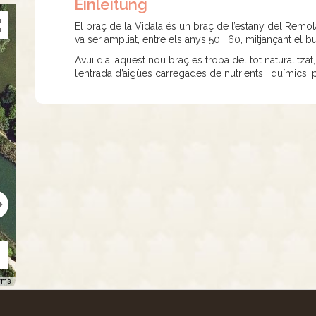
Einleitung
El braç de la Vidala és un braç de l’estany del Remol
va ser ampliat, entre els anys 50 i 60, mitjançant el b
Avui dia, aquest nou braç es troba del tot naturalitza
l’entrada d’aigües carregades de nutrients i químics,
rms