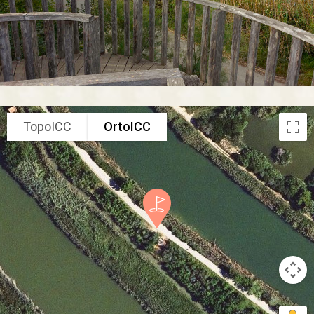
TopoICC
OrtoICC