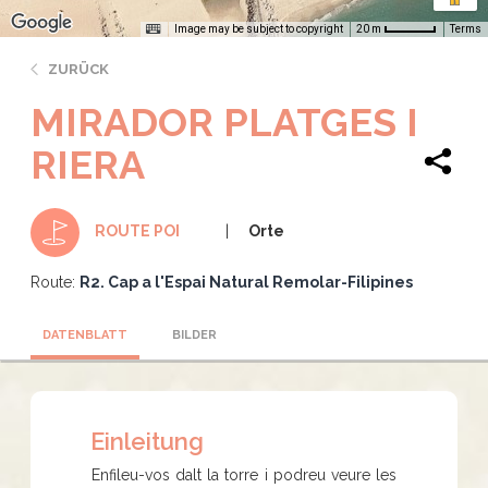
Image may be subject to copyright
Terms
20 m
ZURÜCK
MIRADOR PLATGES I
RIERA
Orte
ROUTE POI
Route:
R2. Cap a l'Espai Natural Remolar-Filipines
DATENBLATT
BILDER
Einleitung
Enfileu-vos dalt la torre i podreu veure les