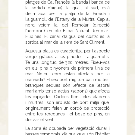
platges de Cal Francès (a banda i banda de
la sortida d’aigua), la qual, al sud, està
delimitada per la platja de la Pineda i
l'aiguamoll de l'Estany de la Murtra. Cap al
nord veiem la del Remolar (direcció
l’aeroport) en ple Espai Natural Remolar-
Filipines. El canal d’aigua del costat és la
sortida al mar de la riera de Sant Climent.
Aquesta platja es caracteritza per l'aspecte
verge, gràcies a les pinedes i aiguamolls.
Té una longitud de 320 metres. Fixeu-vos
en els pins pinyoners de primera línia de
mar. Noteu com estan afectats per la
marinada? El seu port mig tombat i moltes
branques seques són l’efecte de l’esprai
marí amb tenso-actius (sabons) que afecta
les capçades. Càdecs, llentiscles, aladerns
i murtres, són arbusts de port mitjà que,
originalment, feien un cordó de protecció
entre les reredunes i el bosc de pins, en
desviar el vent.
La sorra és ocupada per vegetació dunar i
basses temporals d’aigua que són l’hàbitat