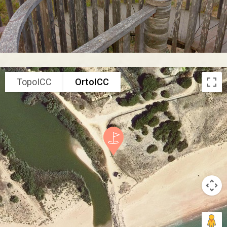
TopoICC
OrtoICC