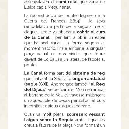
assenyalaven el
camí reial
que venia de
Lleida cap a Mequinensa.
La reconstrucció del poble després de la
Guerra del Francès (1814) i la seva
remodelació a partir de la segona meitat
d’aquell segle va obligar a
cobrir el curs
de la Canal
i, per tant, a obrir un espai
que ha anat variant la forma segons el
moment històric, fins a arribar a la singular
plaça actual en dos nivells que s’obre
davant de Lo Ball i a un lateral de l’accés al
poble.
La Canal
forma part del
sistema de reg
que junt amb la Séquia té
origen andalusí
(segle X-XI)
. Anomenada també
“el Reg
del Dijous”
ve pel camí el Molí i en arribar
al barranc de la Vall el travessa mitjançant
un aqüeducte de pedra per salvar el curs
intermitent d’aigua d’aquest barranc.
Quan va molt plena,
sobreseix vessant
l’aigua sobre la Séquia
amb la qual es
creua a l’altura de la plaça Nova formant un