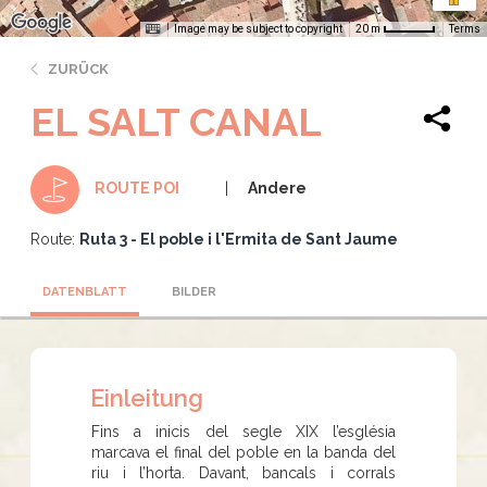
Image may be subject to copyright
Terms
20 m
ZURÜCK
EL SALT CANAL
Andere
ROUTE POI
Route:
Ruta 3 - El poble i l'Ermita de Sant Jaume
DATENBLATT
BILDER
Einleitung
Fins a inicis del segle XIX l’església
marcava el final del poble en la banda del
riu i l’horta. Davant, bancals i corrals