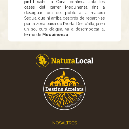
petit salt
. La Canal continua sota les
cases del carrer Mequinensa fins a
desaiguar fora del poble a la mateixa
Séquia que hi arriba després de repartir-se
per la zona baixa de l’horta. Des d’allà, ja en
un sol curs d’aigua, va a desembocar al
terme de
Mequinensa
.
Footer
NOSALTRES