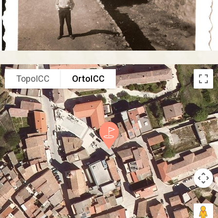
TopoICC
OrtoICC