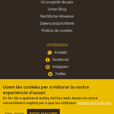
Un projecte de país
Unser Blog
Rechtliche Hinweise
Datenschutzrichtlinie
Politica de cookies
VERBINDEN
Kontakt
Facebook
Instagram
Twitter
Usem les cookies per a millorar la vostra
APP
experiència d'usuari
iOS
En fer clic a qualsevol enllaç del lloc web, doneu el vostre
Android
Weitere Informationen
consentiment explícit per a que les utilitzem.
Nein, danke
ESTIC D'ACORD