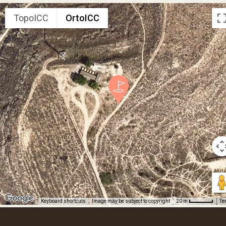
TopoICC
OrtoICC
Keyboard shortcuts
Image may be subject to copyright
Te
20 m