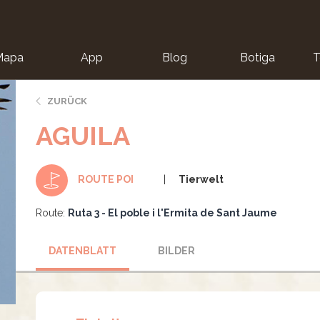
Mapa
App
Blog
Botiga
T
ZURÜCK
AGUILA
Tierwelt
ROUTE POI
Route:
Ruta 3 - El poble i l'Ermita de Sant Jaume
DATENBLATT
BILDER