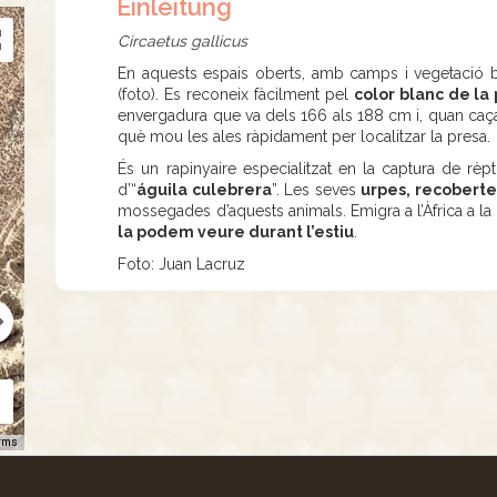
Einleitung
Circaetus gallicus
En aquests espais oberts, amb camps i vegetació 
(foto). Es reconeix fàcilment pel
color blanc de la 
envergadura que va dels 166 als 188 cm i, quan caça
què mou les ales ràpidament per localitzar la presa.
És un rapinyaire especialitzat en la captura de rèpt
d’“
águila culebrera
”. Les seves
urpes, recoberte
mossegades d’aquests animals. Emigra a l’Àfrica a la t
la podem veure durant l’estiu
.
Foto: Juan Lacruz
rms