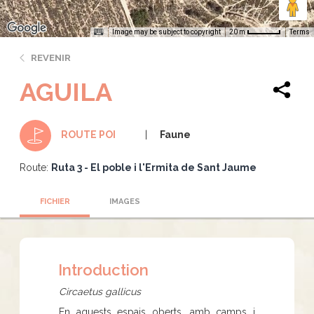
Image may be subject to copyright
Terms
20 m
REVENIR
AGUILA
Faune
ROUTE POI
Route:
Ruta 3 - El poble i l'Ermita de Sant Jaume
FICHIER
IMAGES
Introduction
Circaetus gallicus
En aquests espais oberts, amb camps i