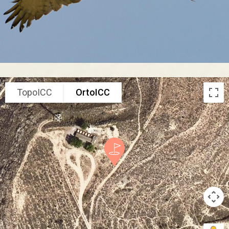
TopoICC
OrtoICC