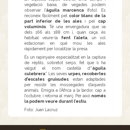
vegetació baixa, de vegades podem
observar l’
àguila marcenca
(foto). Es
reconeix fàcilment pel
color blanc de la
part inferior de les ales
i pel
cap
voluminós
. Té una envergadura que va
dels 166 als 188 cm i, quan caça, és
habitual veure-la
fent l’aleta
, un vol
estacionari en què mou les ales
ràpidament per localitzar la presa.
És un rapinyaire especialitzat en la captura
de rèptils, sobretot serps, fet que li ha
valgut el nom castellà d’“
águila
culebrera
”. Les seves
urpes, recobertes
d’escates gruixudes
, estan adaptades
per resistir les mossegades d’aquests
animals. Emigra a l’Àfrica a la tardor, cap a
l’octubre, i retorna al març. Per això
només
la podem veure durant l’estiu
.
Foto: Juan Lacruz