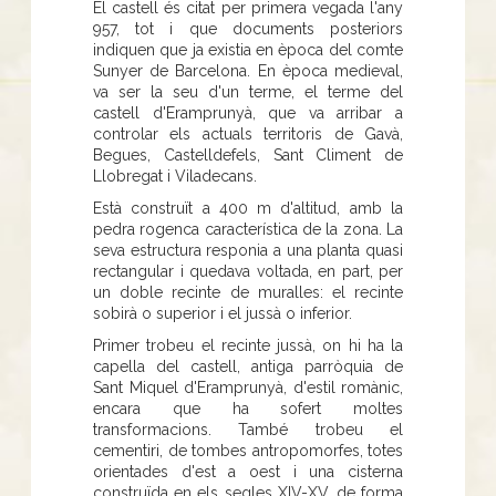
El castell és citat per primera vegada l'any
957, tot i que documents posteriors
indiquen que ja existia en època del comte
Sunyer de Barcelona. En època medieval,
va ser la seu d'un terme, el terme del
castell d'Eramprunyà, que va arribar a
controlar els actuals territoris de Gavà,
Begues, Castelldefels, Sant Climent de
Llobregat i Viladecans.
Està construït a 400 m d'altitud, amb la
pedra rogenca característica de la zona. La
seva estructura responia a una planta quasi
rectangular i quedava voltada, en part, per
un doble recinte de muralles: el recinte
sobirà o superior i el jussà o inferior.
Primer trobeu el recinte jussà, on hi ha la
capella del castell, antiga parròquia de
Sant Miquel d'Eramprunyà, d'estil romànic,
encara que ha sofert moltes
transformacions. També trobeu el
cementiri, de tombes antropomorfes, totes
orientades d'est a oest i una cisterna
construïda en els segles XIV-XV, de forma