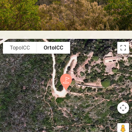
TopoICC
OrtoICC