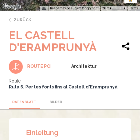
Image may be subject to copyright
Terms
20 m
ZURÜCK
EL CASTELL
D'ERAMPRUNYÀ
Architektur
ROUTE POI
Route:
Ruta 6. Per les fonts fins al Castell d'Eramprunyà
DATENBLATT
BILDER
Einleitung