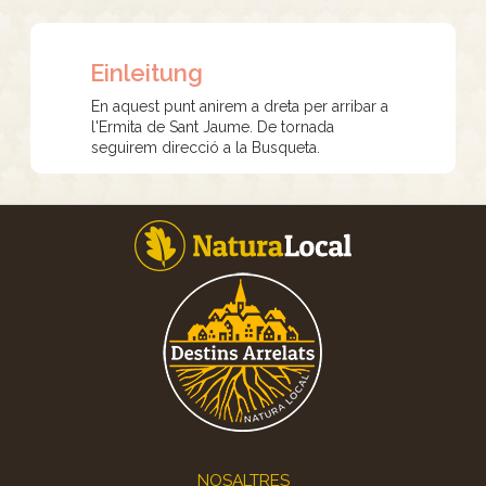
Einleitung
En aquest punt anirem a dreta per arribar a
l'Ermita de Sant Jaume. De tornada
seguirem direcció a la Busqueta.
Footer
NOSALTRES