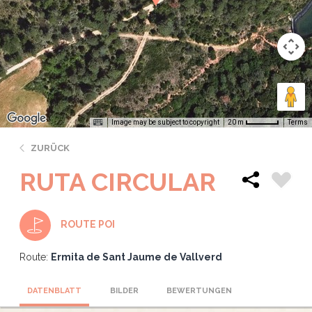
Image may be subject to copyright
Terms
20 m
ZURÜCK
RUTA CIRCULAR
ROUTE POI
Route:
Ermita de Sant Jaume de Vallverd
DATENBLATT
BILDER
BEWERTUNGEN