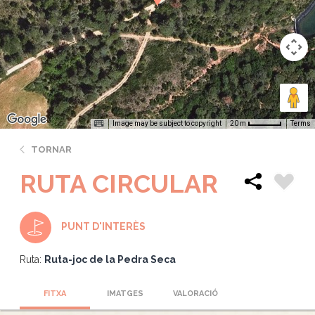
Image may be subject to copyright
Terms
20 m
TORNAR
RUTA CIRCULAR
PUNT D'INTERÈS
Ruta:
Ruta-joc de la Pedra Seca
FITXA
IMATGES
VALORACIÓ