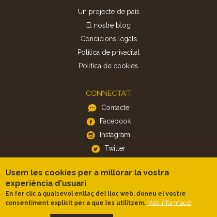
Un projecte de país
El nostre blog
Condicions legals
Política de privacitat
Politica de cookies
CONNECTA'T
Contacte
Facebook
Instagram
Twitter
Usem les cookies per a millorar la vostra
APP
experiència d'usuari
iOS
En fer clic a qualsevol enllaç del lloc web, doneu el vostre
Més informació
consentiment explícit per a que les utilitzem.
Android