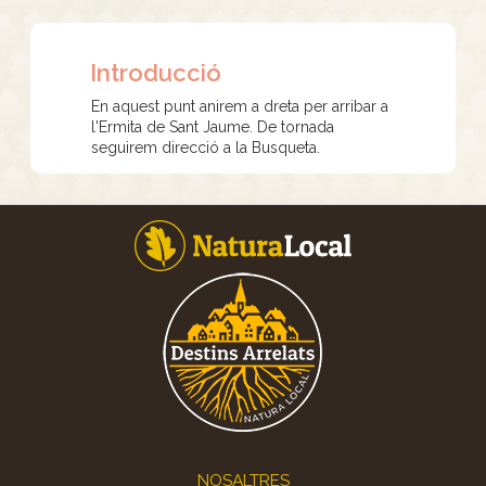
Introducció
En aquest punt anirem a dreta per arribar a
l'Ermita de Sant Jaume. De tornada
seguirem direcció a la Busqueta.
Footer
NOSALTRES