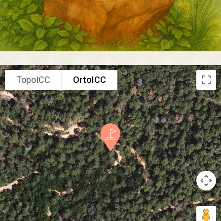
TopoICC
OrtoICC