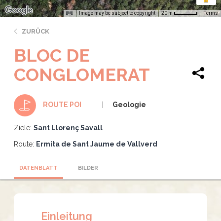
Image may be subject to copyright
Terms
20 m
ZURÜCK
BLOC DE
CONGLOMERAT
Geologie
ROUTE POI
Ziele:
Sant Llorenç Savall
Route:
Ermita de Sant Jaume de Vallverd
DATENBLATT
BILDER
Einleitung