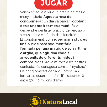
Veiem en aquest punt un gran bloc més o
menys esfèric.
Aquesta roca de
conglomerat un dia va baixar rodolant
des d’uns metres més amunt.
Es va
despendre per la lenta acció de l'erosió o
a causa de la violència d'un terratrèmol.
El conglomerat, com el seu nom indica,
és
un tipus de roca sedimentària
formada per una matriu de sorra, llims
o argila, que aglutina còdols
arrodonits de diferents mides i
composicions.
Aquesta roca a les nostres
contrades és coneguda com a "Pinyolenc".
Els conglomerats de Sant Llorenç van
formar-se durant l'eocè mitjà i superior, fa
entre 30 i 40 milions d'anys.