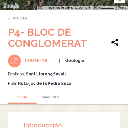
Image may be subject to copyright
Terms
20 m
VOLVER
P4- BLOC DE
CONGLOMERAT
Geología
ROUTE POI
Destinos:
Sant Llorenç Savall
Ruta:
Ruta-joc de la Pedra Seca
FICHA
IMÁGENES
Introducción