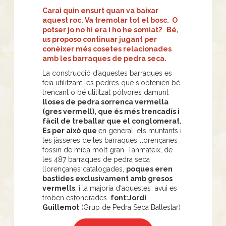
Carai quin ensurt quan va baixar
aquest roc. Va tremolar tot el bosc. O
potser jo no hi era i ho he somiat? Bé,
us proposo continuar jugant per
conèixer més cosetes relacionades
amb les barraques de pedra seca.
La construcció d’aquestes barraques es
feia utilitzant les pedres que s'obtenien bé
trencant o bé utilitzat pólvores damunt
lloses de pedra sorrenca vermella
(gres vermell), que és més trencadís i
fàcil de treballar que el conglomerat.
Es per això que
en general, els muntants i
les jàsseres de les barraques llorençanes
fossin de mida molt gran. Tanmateix, de
les 487 barraques de pedra seca
llorençanes catalogades,
poques eren
bastides exclusivament amb gresos
vermells
, i la majoria d'aquestes avui es
troben esfondrades.
font:Jordi
Guillemot
(Grup de Pedra Seca Ballestar)