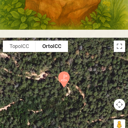
TopoICC
OrtoICC