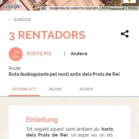
Image may be subject to copyright
Terms
20 m
ZURÜCK
3 RENTADORS
Andere
ROUTE POI
Route:
Ruta Audioguiada pel nucli antic dels Prats de Rei
DATENBLATT
BILDER
AUDIOS
Einleitung
Tot seguint aquest camí arribem als
horts
dels Prats de Rei
, un espai viu on els