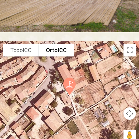
TopoICC
OrtoICC