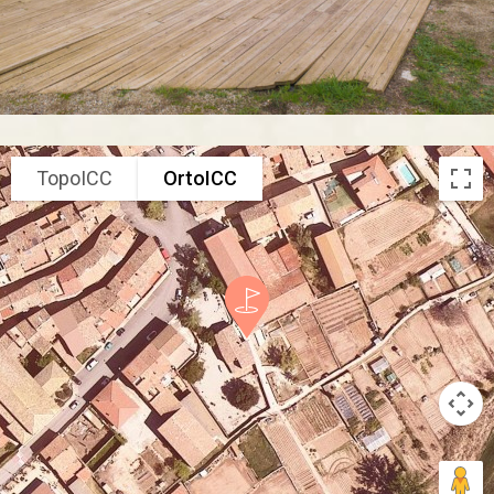
TopoICC
OrtoICC