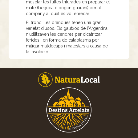
mesclar les fulles triturades en preparar el
mate (beguda d'origen guaraní) per al
company al qual es vol enredar.
El tronc i les branques tenen una gran
varietat d'usos. Els gautxos de l'Argentina
n'utilitzaven les cendres per cicatritzar
ferides i en forma de cataplasma per
mitigar maldecaps i malestars a causa de
la insolació.