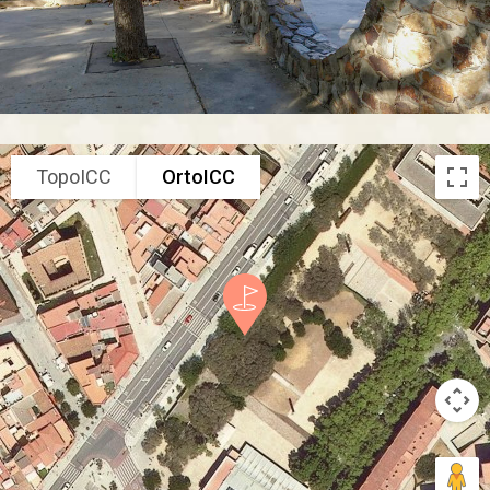
TopoICC
OrtoICC