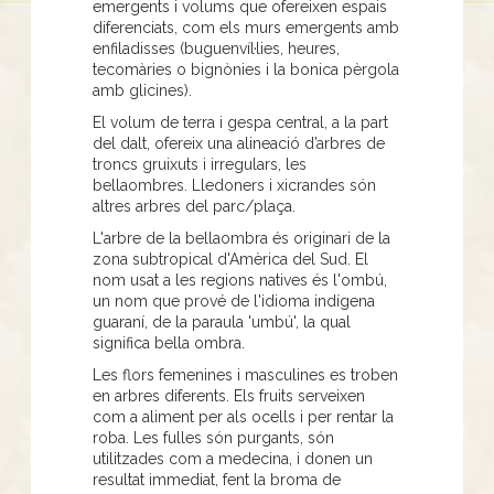
emergents i volums que ofereixen espais
diferenciats, com els murs emergents amb
enfiladisses (buguenvíl·lies, heures,
tecomàries o bignònies i la bonica pèrgola
amb glicines).
El volum de terra i gespa central, a la part
del dalt, ofereix una alineació d’arbres de
troncs gruixuts i irregulars, les
bellaombres. Lledoners i xicrandes són
altres arbres del parc/plaça.
L'arbre de la bellaombra és originari de la
zona subtropical d'Amèrica del Sud. El
nom usat a les regions natives és l'ombú,
un nom que prové de l'idioma indígena
guaraní, de la paraula 'umbú', la qual
significa bella ombra.
Les flors femenines i masculines es troben
en arbres diferents. Els fruits serveixen
com a aliment per als ocells i per rentar la
roba. Les fulles són purgants, són
utilitzades com a medecina, i donen un
resultat immediat, fent la broma de