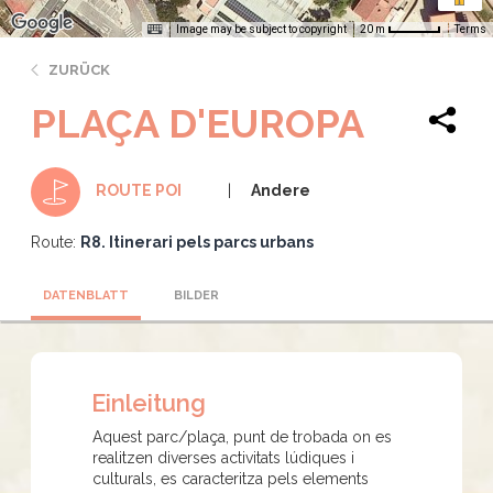
Image may be subject to copyright
Terms
20 m
ZURÜCK
PLAÇA D'EUROPA
Andere
ROUTE POI
Route:
R8. Itinerari pels parcs urbans
DATENBLATT
BILDER
Einleitung
Aquest parc/plaça, punt de trobada on es
realitzen diverses activitats lúdiques i
culturals, es caracteritza pels elements