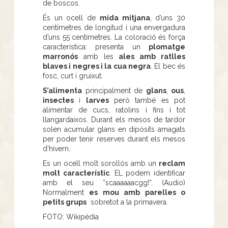
de boscos.
És un ocell de
mida mitjana
, d’uns 30
centímetres de longitud i una envergadura
d’uns 55 centímetres. La coloració és força
característica: presenta un
plomatge
marronós
amb les
ales amb ratlles
blaves i negres i la cua negra
. El bec és
fosc, curt i gruixut.
S’alimenta
principalment de
glans
,
ous
,
insectes
i
larves
però també es pot
alimentar de cucs, ratolins i fins i tot
llangardaixos. Durant els mesos de tardor
solen acumular glans en dipòsits amagats
per poder tenir reserves durant els mesos
d’hivern.
Es un ocell molt sorollós amb un
reclam
molt característic
. EL podem identificar
amb el seu “scaaaaaacgg!”. (Audio)
Normalment
es mou amb parelles o
petits grups
sobretot a la primavera.
FOTO: Wikipèdia