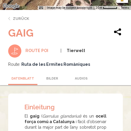
Image may be subject to copyright
Terms
20 m
ZURÜCK
GAIG
Tierwelt
ROUTE POI
Route:
Ruta de les Ermites Romàniques
DATENBLATT
BILDER
AUDIOS
Einleitung
El
gaig
(
Garrulus glandarius
) és un
ocell
força comú a Catalunya
i fàcil d’observar
durant la major part de l’any sobretot prop