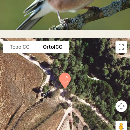
TopoICC
OrtoICC