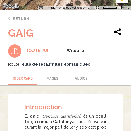
Image may be subject to copyright
Terms
20 m
RETURN
GAIG
Wildlife
ROUTE POI
Route:
Ruta de les Ermites Romàniques
INDEX CARD
IMAGES
AUDIOS
Introduction
El
gaig
(
Garrulus glandarius
) és un
ocell
força comú a Catalunya
i fàcil d’observar
durant la major part de l’any sobretot prop