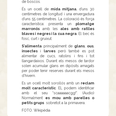
de boscos.
És un ocell de
mida mitjana
, d’uns 30
centímetres de longitud i una envergadura
d’uns 55 centímetres. La coloració és força
característica: presenta un
plomatge
marronós
amb les
ales amb ratlles
blaves i negres i la cua negra
. El bec és
fosc, curt i gruixut.
S’alimenta
principalment de
glans
,
ous
,
insectes
i
larves
però també es pot
alimentar de cucs, ratolins i fins i tot
llangardaixos. Durant els mesos de tardor
solen acumular glans en dipòsits amagats
per poder tenir reserves durant els mesos
d’hivern.
Es un ocell molt sorollós amb un
reclam
molt característic
. EL podem identificar
amb el seu “scaaaaaacgg!”. (Audio)
Normalment
es mou amb parelles o
petits grups
sobretot a la primavera.
FOTO: Wikipèdia