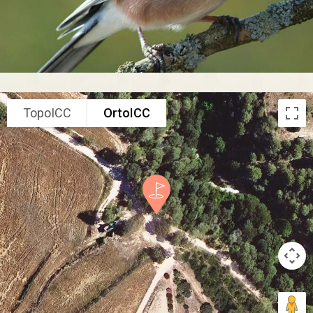
TopoICC
OrtoICC