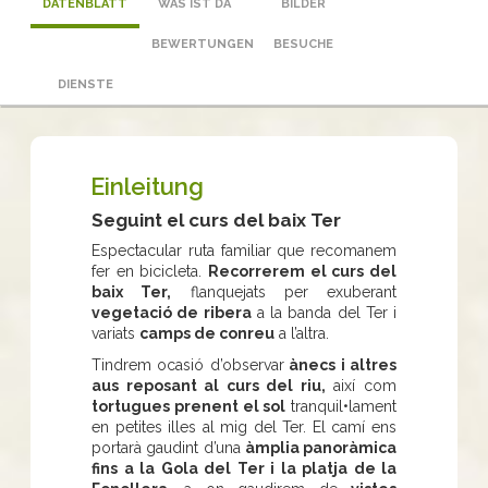
DATENBLATT
WAS IST DA
BILDER
BEWERTUNGEN
BESUCHE
DIENSTE
Einleitung
Seguint el curs del baix Ter
Espectacular ruta familiar que recomanem
fer en bicicleta.
Recorrerem el curs del
baix Ter,
flanquejats per exuberant
vegetació de ribera
a la banda del Ter i
variats
camps de conreu
a l’altra.
Tindrem ocasió d’observar
ànecs i altres
aus reposant al curs del riu,
així com
tortugues prenent el sol
tranquil•lament
en petites illes al mig del Ter. El camí ens
portarà gaudint d’una
àmplia panoràmica
fins a la Gola del Ter i la platja de la