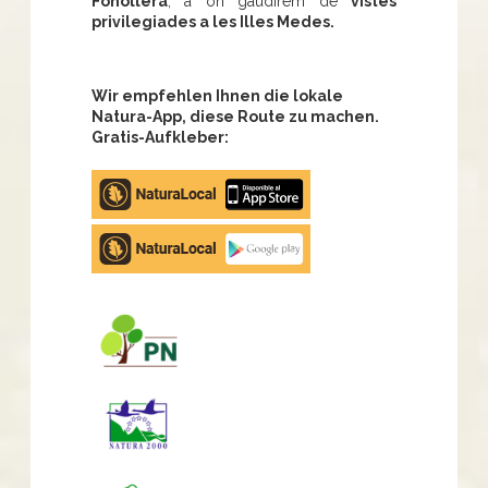
Fonollera
, a on gaudirem de
vistes
privilegiades a les Illes Medes.
Wir empfehlen Ihnen die lokale
Natura-App, diese Route zu machen.
Gratis-Aufkleber:
Apple
store
Google
Play