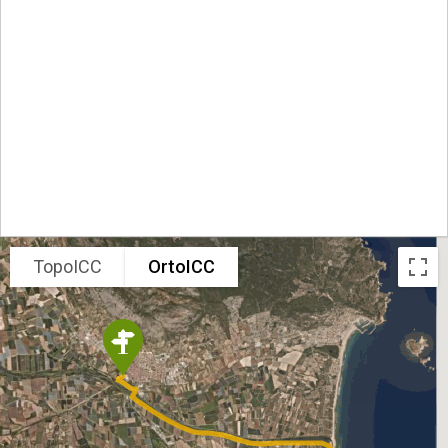
TopoICC
OrtoICC