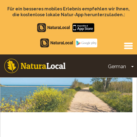
Direkt
zum
Für ein besseres mobiles Erlebnis empfehlen wir Ihnen,
Inhalt
die kostenlose lokale Natur-App herunterzuladen.:
Apple
store
Google
Play
German
D
Main
navigation