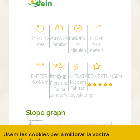
TYPOLOGY
SCHWIERIGKEIT
DAUER
SLOPE
Linear
Familiar
27
6.00
Minuten
meters
ENTFERNUNG
AKTIVITÄT
BEWERTUNGEN
THEME
6.96 km
Mit dem
Flora und
Fahrrad
Fauna
Landschaftsgestaltung
Slope graph
Usem les cookies per a millorar la vostra