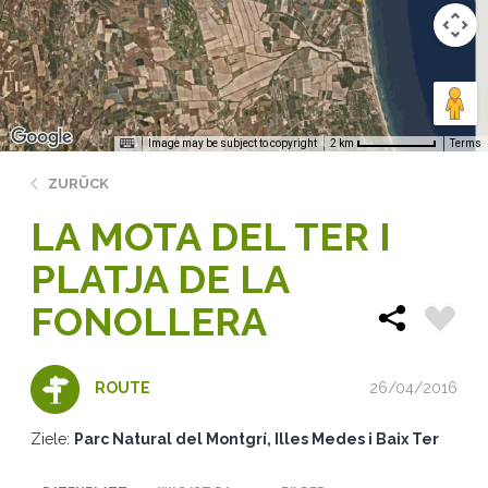
Image may be subject to copyright
Terms
2 km
ZURÜCK
LA MOTA DEL TER I
PLATJA DE LA
FONOLLERA
26/04/2016
ROUTE
Ziele:
Parc Natural del Montgrí, Illes Medes i Baix Ter