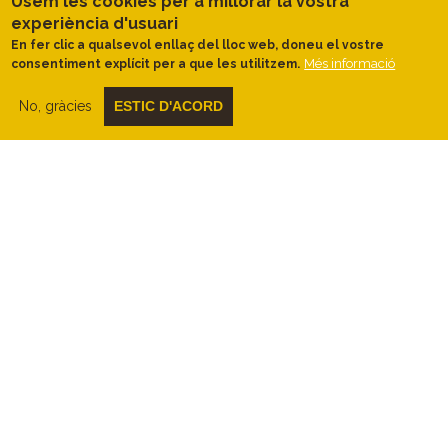
Usem les cookies per a millorar la vostra
experiència d'usuari
En fer clic a qualsevol enllaç del lloc web, doneu el vostre
Més informació
consentiment explícit per a que les utilitzem.
Descripció
No, gràcies
ESTIC D'ACORD
Seguint el curs del baix Ter
Sortirem del pàrquing de l’Horta d’en
Quintana pel Passeig del riu Ter i girarem a
l’esquerra entre els horts del Tamarigar,
amb
vistes al Montgrí i al Montplà
.
Extremarem la precaució en el pas de la
carretera que ve de Pals, per tot seguit
creuar el pont sobre el riu Ter.
Just
creuat el pont agafarem una ampla i
còmoda pista de sorra a l’esquerra, que ja
no deixarem fins a arribar a la platja de la
Fonollera.
En el primer tram, la pista queda
flanquejada per
exuberant vegetació de
ribera a la banda del riu
, i successius i
variats camps de conreu
a la banda
dreta. Tindrem oportunitat d’observar
gran