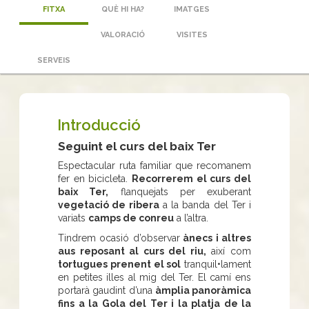
FITXA
QUÈ HI HA?
IMATGES
VALORACIÓ
VISITES
SERVEIS
Introducció
Seguint el curs del baix Ter
Espectacular ruta familiar que recomanem
fer en bicicleta.
Recorrerem el curs del
baix Ter,
flanquejats per exuberant
vegetació de ribera
a la banda del Ter i
variats
camps de conreu
a l’altra.
Tindrem ocasió d’observar
ànecs i altres
aus reposant al curs del riu,
així com
tortugues prenent el sol
tranquil•lament
en petites illes al mig del Ter. El camí ens
portarà gaudint d’una
àmplia panoràmica
fins a la Gola del Ter i la platja de la