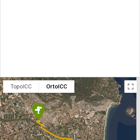
TopoICC
OrtoICC