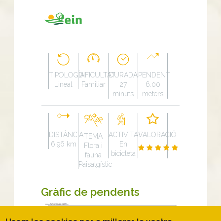
TIPOLOGÍA
DIFICULTAT
DURADA
PENDENT
Lineal
Familiar
27
6.00
minuts
meters
DISTÀNCIA
ACTIVITAT
VALORACIÓ
TEMA
6.96 km
En
Flora i
bicicleta
fauna
Paisatgístic
Gràfic de pendents