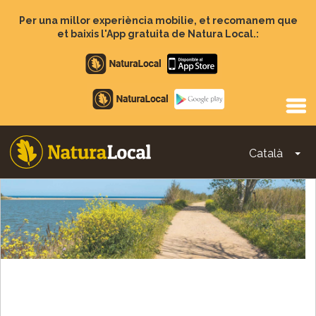
Vés
al
Per una millor experiència mobilie, et recomanem que
contingut
et baixis l'App gratuita de Natura Local.:
Apple
store
Google
Play
Català
To
Main
navigation