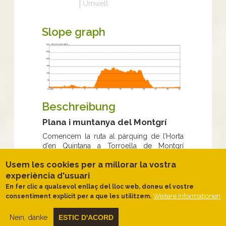
Umwelt
Slope graph
Beschreibung
Plana i muntanya del Montgrí
Comencem la ruta al pàrquing de l’Horta
d’en Quintana a Torroella de Montgrí
resseguint el curs del Ter fins a la resclosa
Usem les cookies per a millorar la vostra
i en direcció a Ullà.
La primera part de la
ruta transcorre entre camps de conreu
experiència d'usuari
i arrossars mentre unim els nuclis d
En fer clic a qualsevol enllaç del lloc web, doneu el vostre
´Ullà, Bellcaire d’Empordà i
Weitere Informationen
consentiment explícit per a que les utilitzem.
Sobrestany
, transitant per planes i
còmodes pistes que ens permetran
Nein, danke
ESTIC D'ACORD
observar i gaudir del paisatge amb