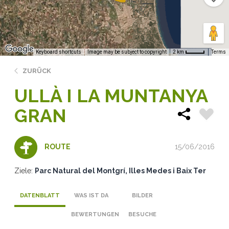
Keyboard shortcuts
Image may be subject to copyright
Terms
2 km
ZURÜCK
ULLÀ I LA MUNTANYA
GRAN
15/06/2016
ROUTE
Ziele:
Parc Natural del Montgrí, Illes Medes i Baix Ter
DATENBLATT
WAS IST DA
BILDER
BEWERTUNGEN
BESUCHE