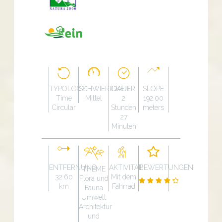
TYPOLOGY
SCHWIERIGKEIT
DAUER
SLOPE
Time
Mittel
2
192.00
Circular
Stunden
meters
27
Minuten
ENTFERNUNG
AKTIVITÄT
BEWERTUNGEN
THEME
32.60
Mit dem
Flora und
km
Fahrrad
Fauna
Umwelt
Architektur
und