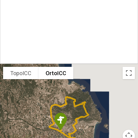
TopoICC
OrtoICC