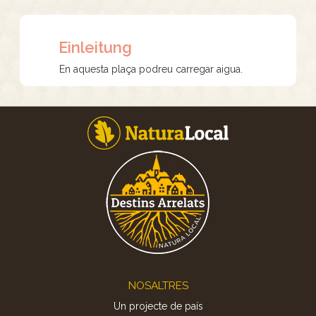
Einleitung
En aquesta plaça podreu carregar aigua.
Footer
NOSALTRES
Un projecte de país