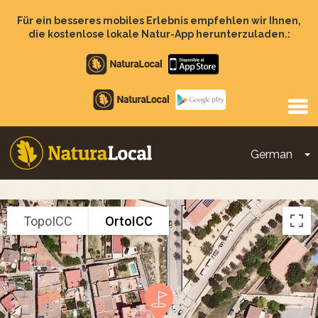
Direkt
zum
Für ein besseres mobiles Erlebnis empfehlen wir Ihnen,
Inhalt
die kostenlose lokale Natur-App herunterzuladen.:
Apple
store
Google
Play
German
D
Main
navigation
TopoICC
OrtoICC