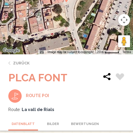
Image may be subject to copyright
Terms
20 m
ZURÜCK
PLCA FONT
ROUTE POI
Route:
La vall de Rials
DATENBLATT
BILDER
BEWERTUNGEN