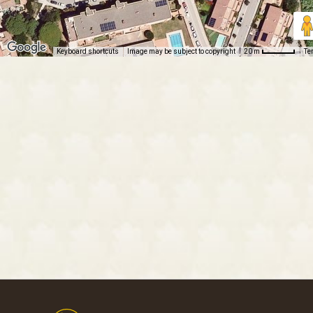
Keyboard shortcuts
Image may be subject to copyright
Te
20 m
Footer