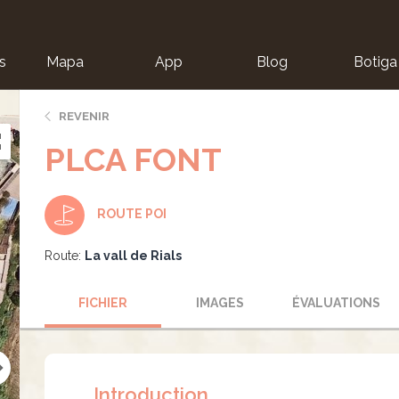
s
Mapa
App
Blog
Botiga
ion
REVENIR
PLCA FONT
ROUTE POI
Route:
La vall de Rials
FICHIER
IMAGES
ÉVALUATIONS
Introduction