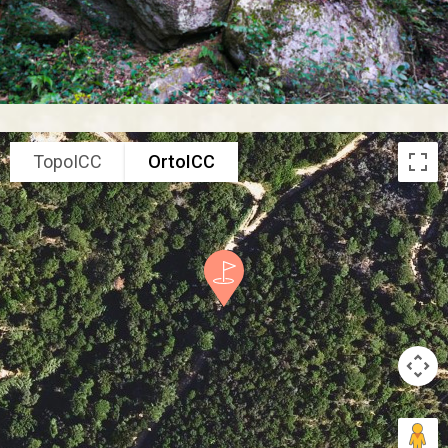
TopoICC
OrtoICC