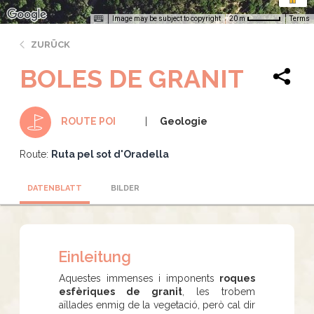
Image may be subject to copyright
Terms
20 m
ZURÜCK
BOLES DE GRANIT
Geologie
ROUTE POI
Route:
Ruta pel sot d'Oradella
DATENBLATT
BILDER
Einleitung
Aquestes immenses i imponents
roques
esfèriques de granit
, les trobem
aïllades enmig de la vegetació, però cal dir