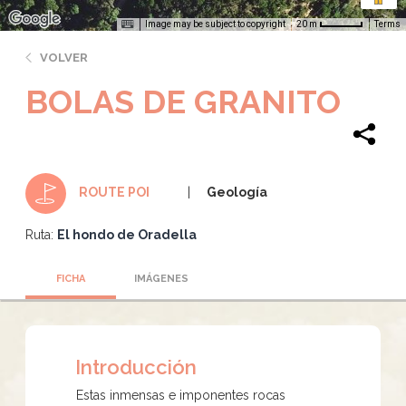
Image may be subject to copyright
Terms
20 m
VOLVER
BOLAS DE GRANITO
Geología
ROUTE POI
Ruta:
El hondo de Oradella
FICHA
IMÁGENES
Introducción
Estas inmensas e imponentes rocas