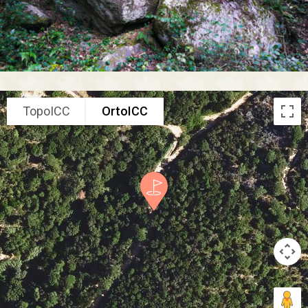
TopoICC
OrtoICC