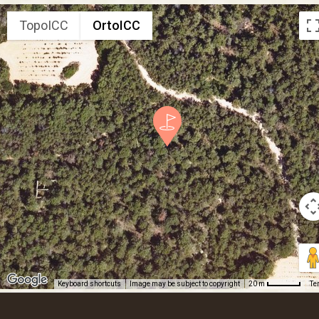
TopoICC
OrtoICC
Keyboard shortcuts
Image may be subject to copyright
Te
20 m