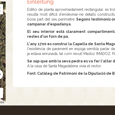
Einleitung
Edifici de planta aproximadament rectangular, es tr
resulta molt difícil d'endevinar-ne detalls construc
bona part del seu perímetre.
Segons testimonis or
campanar d'espadanya.
El seu interior està clarament compartimentat
restes d'un forn de pa.
L'any 1700 es construí la Capella de Santa Ma
l'existència de parament en espiga sembla parlar d
ja estava enrunada, tal com recull Madoz (MADOZ, Pas
Se sap que amb la seva pedra es va fer l'altar 
A la casa de Santa Magadalena vivia el rector.
Font: Catàleg de Patrimoni de la Diputació de 
rms