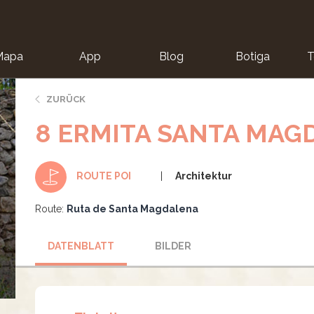
Mapa
App
Blog
Botiga
T
ZURÜCK
8 ERMITA SANTA MAG
Architektur
ROUTE POI
Route:
Ruta de Santa Magdalena
DATENBLATT
BILDER