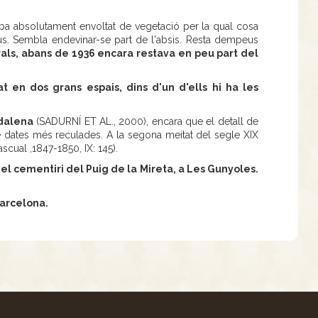
oba absolutament envoltat de vegetació per la qual cosa
tius. Sembla endevinar-se part de l'absis. Resta dempeus
als, abans de 1936 encara restava en peu part del
 en dos grans espais, dins d'un d'ells hi ha les
gdalena
(SADURNÍ ET AL., 2000), encara que el detall de
e dates més reculades. A la segona meitat del segle XIX
cual ,1847-1850, IX: 145).
del cementiri del Puig de la Mireta, a Les Gunyoles.
Barcelona.